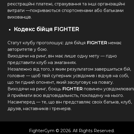
реєстраційні платежі, страхування та інші організаційні
витрати —покриваються спортсменами або батьками
вихованців.
Кодекс бійця
FIGHTER
Статут клубу проголошує: для бійця
FIGHTER
немає
авторитетів у бою.
Виходячи на ринг, він має лише одну мету — гідно
представити клуб на змаганнях.
Незалежно від того, з яким результатом завершиться бій,
головне — щоб твій суперник усвідомив і відчув на собі,
що ти гідний опонент, який заслуговує на повагу.
Виходячи на ринг, боєць
FIGHTER
повинен усвідомлюват
й приймати всю відповідальність, покладену на нього.
Насамперед — те, що він представляє своїх батьків, клуб,
друзів, наставників і тренерів.
FighterGym © 2026. All Rights Reserved.