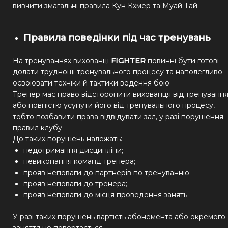
вивчити змагальні правила Кун Кхмер та Муай Тай
Правила поведінки під час тренувань
На тренуваннях вихованці
FIGHTER
повинні бути готові
долати труднощі тренувального процесу та наполегливо
освоювати техніки й тактики ведення бою.
Тренер має право відсторонити вихованця від тренуванн
або повністю усунути його від тренувального процесу,
тобто позбавити права відвідувати зал, у разі порушення
правил клубу.
До таких порушень належать:
недотримання дисципліни;
невиконання команд тренера;
прояв неповаги до партнерів по тренуванню;
прояв неповаги до тренера;
прояв неповаги до місця проведення занять.
У разі таких порушень вартість абонемента або окремого
заняття не повертається.