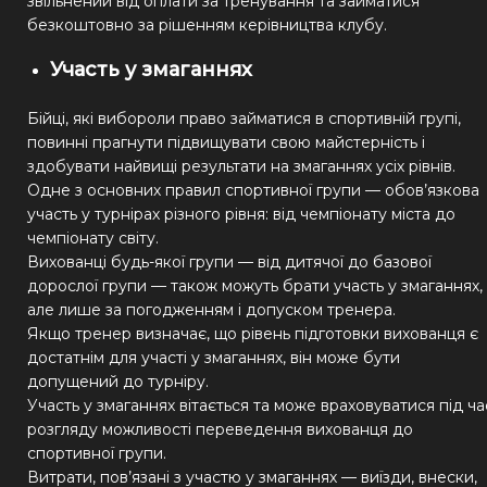
звільнений від оплати за тренування та займатися
безкоштовно за рішенням керівництва клубу.
Участь у змаганнях
Бійці, які вибороли право займатися в спортивній групі,
повинні прагнути підвищувати свою майстерність і
здобувати найвищі результати на змаганнях усіх рівнів.
Одне з основних правил спортивної групи — обов’язкова
участь у турнірах різного рівня: від чемпіонату міста до
чемпіонату світу.
Вихованці будь-якої групи — від дитячої до базової
дорослої групи — також можуть брати участь у змаганнях,
але лише за погодженням і допуском тренера.
Якщо тренер визначає, що рівень підготовки вихованця є
достатнім для участі у змаганнях, він може бути
допущений до турніру.
Участь у змаганнях вітається та може враховуватися під ча
розгляду можливості переведення вихованця до
спортивної групи.
Витрати, пов’язані з участю у змаганнях — виїзди, внески,