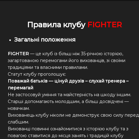
Пр
авила
клубу
FIGHTER
Загальні положення
FIGHTER
— це клуб із більш ніж 35-річною історією,
загартованою перемогами його вихованців, зі своїми
традиціями та власними правилами.
Статут клубу проголошує:
Поважа
й
батьків — цінуй друзів – слухай тренера –
перемагай
Не застосовуй уміння та майстерність на шкоду іншим.
Старші допомагають молодшим, а більш досвідчені —
новачкам.
Вихованець клубу ніколи не демонструє свою силу перед
слабшим.
Вихованці повинні ознайомитися з історією клубу та з
повагою ставитися до місця занять і традицій клубу