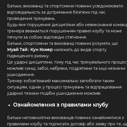
Батьки, вихованці та спортсмени повинні усвідомлювати
відповідальність за дотримання безпеки під час
проведення тренувань.
Будь-яке порушення дисципліни або невиконання коман
тренера вважається порушенням правил клубу та може
тягнути за собою відповідні стягнення.
Батьки, спортсмени та вихованці повинні розуміти, що
Муай Тай
і
Кун Кхмер
належать до видів спорту
підвищеного ризику.
Це ударні дисципліни, тому під час тренувального процес
можливі синці, забої, набряки, подряпини та інші незначні
ушкодження.
Тренер зобов’язаний максимально запобігати таким
ситуаціям, однак у процесі тренувань та відпрацювання
ударної техніки подібні ушкодження можливі.
Ознайомлення з правилами клубу
Батьки неповнолітніх вихованців повинні ознайомитися з
правилами клубу та підписати договір або заяву про те, щ